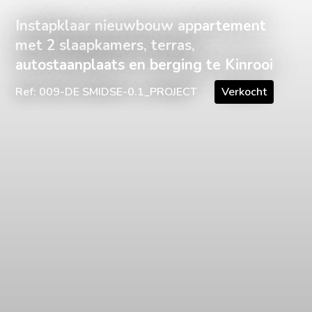
Instapklaar nieuwbouw appartement
met 2 slaapkamers, terras,
autostaanplaats en berging te Kinrooi
Ref: 009-DE SMIDSE-0.1_PROJECT
Verkocht