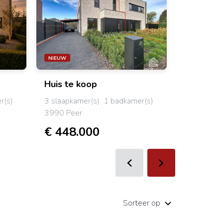
NIEUW
NIEUWE VO
Huis
te koop
Apparte
r(s)
3 slaapkamer(s)
1 badkamer(s)
3 slaapkam
3990 Peer
3930 Ham
€ 448.000
€ 328.
Sorteer op