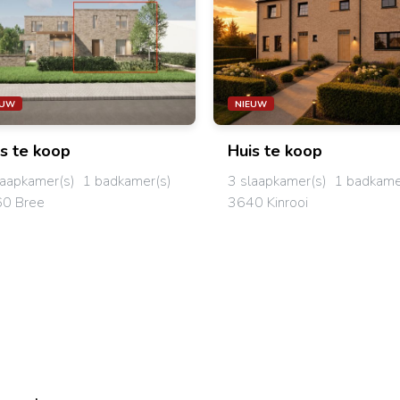
EUW
NIEUW
is
te koop
Huis
te koop
laapkamer(s)
1 badkamer(s)
3 slaapkamer(s)
1 badkame
0 Bree
3640 Kinrooi