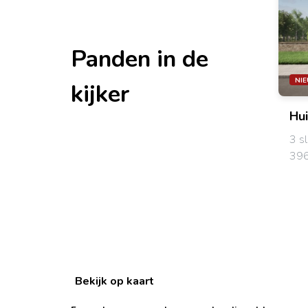
Panden in de
NI
kijker
Hu
3 s
396
Bekijk op kaart