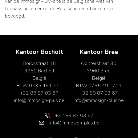
van de Immosign+ BV-site is de Belgische wet van
toepassing, en enkel de Belgische rechtbanken zijn
bevoegd.
Kantoor Bocholt
Kantoor Bree
Dorpsstraat 15
Opitterstraat 30
3950 Bocholt
3960 Bree
België
België
BTW 0735 491 711
BTW 0735 491 711
+32 89 87 03 67
+32 89 87 03 67
info@immosign-plus.be
info@immosign-plus.be
+32 89 87 03 67
info@immosign-plus.be