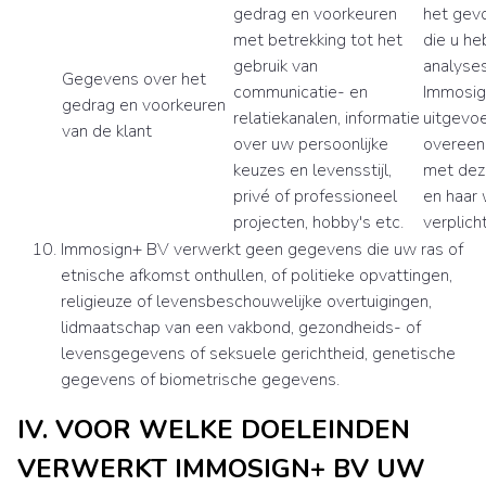
gedrag en voorkeuren
het gev
met betrekking tot het
die u he
gebruik van
analyses
Gegevens over het
communicatie- en
Immosig
gedrag en voorkeuren
relatiekanalen, informatie
uitgevoe
van de klant
over uw persoonlijke
overee
keuzes en levensstijl,
met deze
privé of professioneel
en haar 
projecten, hobby's etc.
verplich
Immosign+ BV verwerkt geen gegevens die uw ras of
etnische afkomst onthullen, of politieke opvattingen,
religieuze of levensbeschouwelijke overtuigingen,
lidmaatschap van een vakbond, gezondheids- of
levensgegevens of seksuele gerichtheid, genetische
gegevens of biometrische gegevens.
IV. VOOR WELKE DOELEINDEN
VERWERKT IMMOSIGN+ BV UW