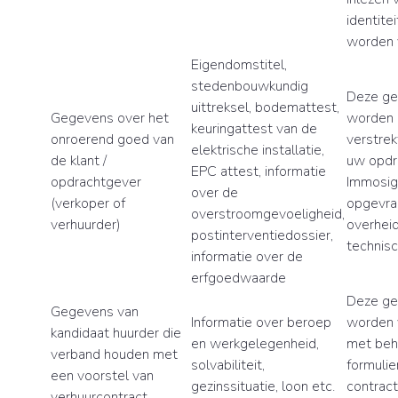
identite
worden 
Eigendomstitel,
stedenbouwkundig
Deze g
uittreksel, bodemattest,
Gegevens over het
worden 
keuringattest van de
onroerend goed van
verstrek
elektrische installatie,
de klant /
uw opdr
EPC attest, informatie
opdrachtgever
Immosi
over de
(verkoper of
opgevra
overstroomgevoeligheid,
verhuurder)
overheid
postinterventiedossier,
technisc
informatie over de
erfgoedwaarde
Deze g
Gegevens van
Informatie over beroep
worden 
kandidaat huurder die
en werkgelegenheid,
met beh
verband houden met
solvabiliteit,
formulie
een voorstel van
gezinssituatie, loon etc.
contract
verhuurcontract