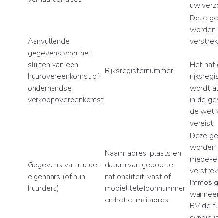
uw verzo
Deze g
worden 
Aanvullende
verstrek
gegevens voor het
sluiten van een
Het nati
Rijksregisternummer
huurovereenkomst of
rijksreg
onderhandse
wordt al
verkoopovereenkomst
in de ge
de wet v
vereist.
Deze g
worden 
Naam, adres, plaats en
mede-ei
Gegevens van mede-
datum van geboorte,
verstrek
eigenaars (of hun
nationaliteit, vast of
Immosi
huurders)
mobiel telefoonnummer
wanneer
en het e-mailadres.
BV de fu
syndicus