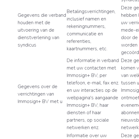
Deze g
Betalingsverrichtingen,
Gegevens die verband
hebben 
inclusief namen en
houden met de
uw verri
rekeningnummers,
uitvoering van de
mede-ei
communicatie en
dienstverlening van
door de
referenties,
syndicus
worden
kaartnummers, etc.
gecoörd
De informatie in verband
Deze g
met uw contacten met
komen v
Immosign+ BV, per
van wel
telefoon, e-mail, fax enz.
tussen 
Gegevens over de
en uw interacties op de
Immosig
verrichtingen van
webpagina's aangaande
ontmoet
Immosign+ BV met u
Immosign+ BV, haar
eveneme
diensten of haar
abonnem
partners, op sociale
nieuwsbr
netwerken enz.
netwerk
Informatie over uw
Deze ge