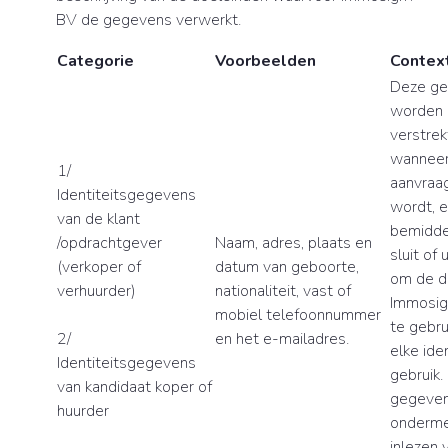
BV de gegevens verwerkt.
Categorie
Voorbeelden
Contex
Deze g
worden 
verstrek
wanneer 
1/
aanvraag
Identiteitsgegevens
wordt, 
van de klant
bemidde
/opdrachtgever
Naam, adres, plaats en
sluit of 
(verkoper of
datum van geboorte,
om de d
verhuurder)
nationaliteit, vast of
Immosig
mobiel telefoonnummer
te gebru
2/
en het e-mailadres.
elke iden
Identiteitsgegevens
gebruik.
van kandidaat koper of
gegeven
huurder
onderme
inlezen 