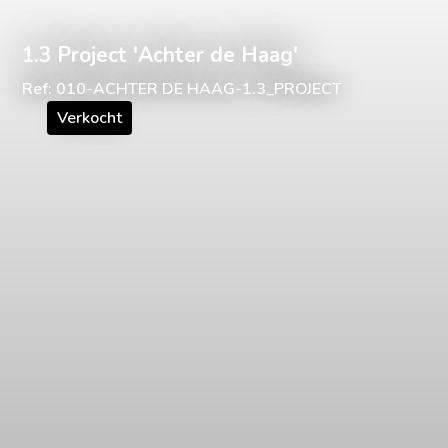
1.3 Project 'Achter de Haag'
Ref: 010-ACHTER DE HAAG-1.3_PROJECT
Verkocht