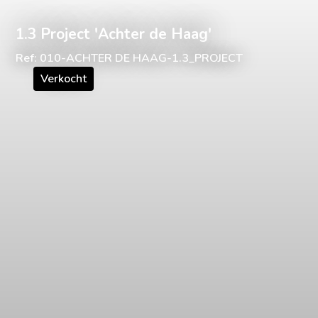
1.3 Project 'Achter de Haag'
Ref: 010-ACHTER DE HAAG-1.3_PROJECT
Verkocht