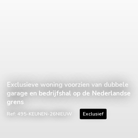
Exclusieve woning voorzien van dubbele
garage en bedrijfshal op de Nederlandse
grens
Ref: 495-KEUNEN-26NIEUW
Exclusief