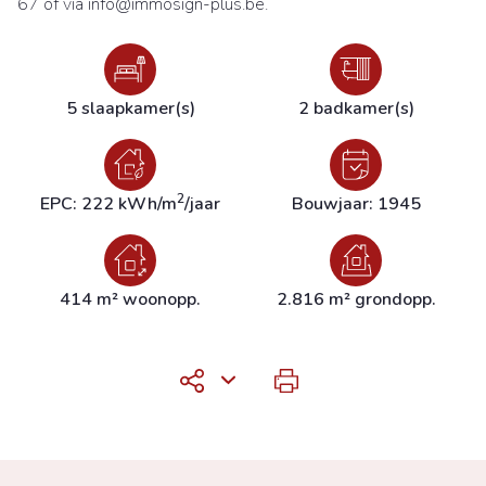
67 of via info@immosign-plus.be.
5 slaapkamer(s)
2 badkamer(s)
2
EPC: 222 kWh/m
/jaar
Bouwjaar: 1945
414 m² woonopp.
2.816 m² grondopp.