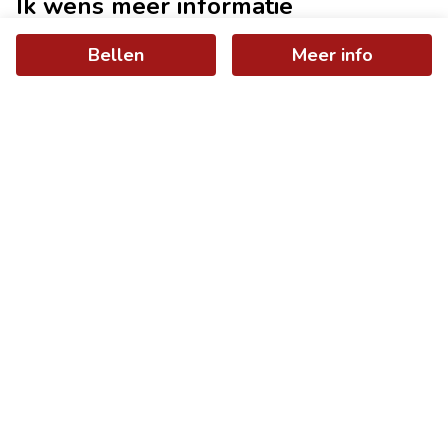
Ik wens meer informatie
Voornaam *
Naam *
Bellen
Meer info
E-mail *
Tel./GSM *
Boodschap
Mijn gegevens mogen gebruikt worden om mij te
contacteren.
Ik ga akkoord met de
gebruiksvoorwaarden
en het
privacybeleid
.