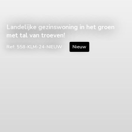
Landelijke gezinswoning in het groen
met tal van troeven!
Ref: 558-KLM-24-NIEUW
Nieuw