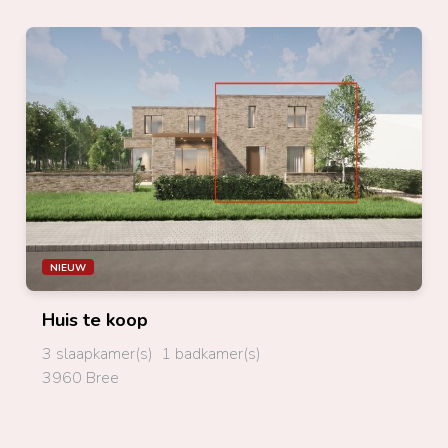
NIEUW
Huis
te koop
3 slaapkamer(s)
1 badkamer(s)
3960 Bree